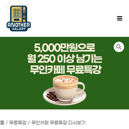
콘
텐
츠
로
건
너
뛰
기
홈
/
무료특강
/ 무인카페 무료특강 다시보기