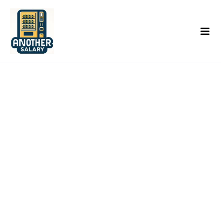
콘
텐
츠
로
건
너
뛰
기
공지사항
홈/공지사항