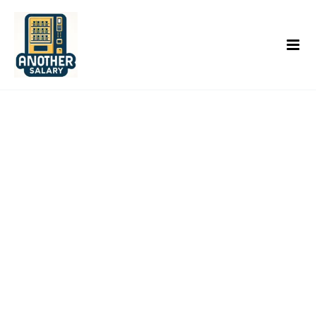
콘
텐
츠
로
건
너
뛰
기
공지사항
홈/공지사항