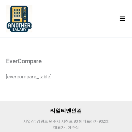
콘
텐
츠
로
건
너
뛰
EverCompare
기
[evercompare_table]
리얼티앤인컴
사업장: 강원도 원주시 시청로 80 쎈터프라자 902호
대표자 : 이주상