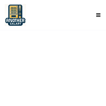
콘
텐
츠
로
건
너
뛰
기
내 강의실
홈/ 내 강의실