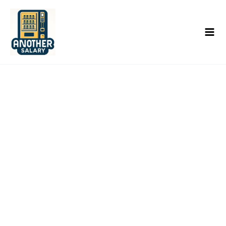
콘
텐
츠
로
건
너
뛰
기
공지사항
홈/공지사항